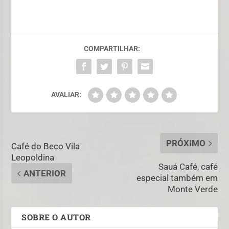
COMPARTILHAR:
AVALIAR:
PRÓXIMO
Café do Beco Vila
Leopoldina
Sauá Café, café
ANTERIOR
especial também em
Monte Verde
SOBRE O AUTOR