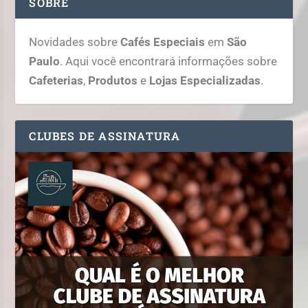
SOBRE
Novidades sobre
Cafés Especiais
em
São
Paulo
. Aqui você encontrará informações sobre
Cafeterias
,
Produtos
e
Lojas Especializadas
.
CLUBES DE ASSINATURA