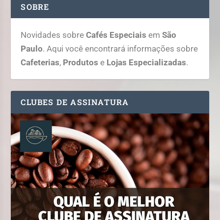
SOBRE
Novidades sobre
Cafés Especiais
em
São
Paulo
. Aqui você encontrará informações sobre
Cafeterias
,
Produtos
e
Lojas Especializadas
.
CLUBES DE ASSINATURA