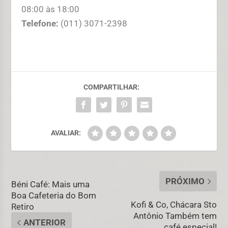
08:00 às 18:00
Telefone:
(011) 3071-2398
COMPARTILHAR:
AVALIAR:
PRÓXIMO
Béni Café: Mais uma
Boa Cafeteria do Bom
Kofi & Co, Chácara Sto
Retiro
Antônio Também tem
ANTERIOR
café especial!